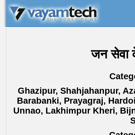
जन सेवा क
Catego
Ghazipur, Shahjahanpur, Aza
Barabanki, Prayagraj, Hardoi
Unnao, Lakhimpur Kheri, Bij
S