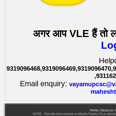
अगर आप VLE हैं तो ल
Log
Help
9319096468,9319096469,9319096470,
,93116
Email enquiry:
vayamupcsc@v
mahesh
Home
|
About us
|
NOTE : This site best viewed on Mozila Firefox V3 or abov